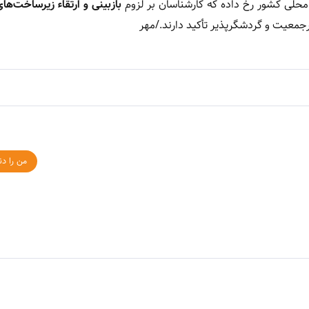
محلی کشور رخ داده که کارشناسان بر لزوم
بازبینی و ارتقاء زیرساخت‌های
رجمعیت و گردشگرپذیر تأکید دارند./مهر
من را دن