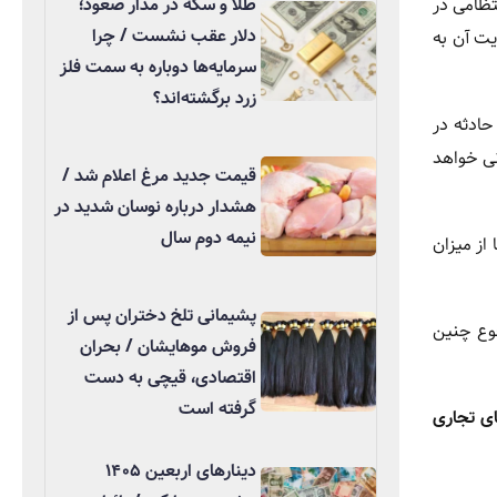
تظامی در
طلا و سکه در مدار صعود؛
دلار عقب نشست / چرا
یت آن به
سرمایه‌ها دوباره به سمت فلز
زرد برگشته‌اند؟
ادثه در
نی خواهد
قیمت جدید مرغ اعلام شد /
هشدار درباره نوسان شدید در
نیمه دوم سال
از میزان
پشیمانی تلخ دختران پس از
ش، وقوع چنین
فروش موهایشان / بحران
اقتصادی، قیچی به دست
گرفته است
ی تجاری
دینارهای اربعین ۱۴۰۵