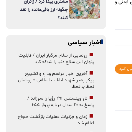
مشتری پیدا کرد / زائران
 ایمنی و
چگونه ارز باقی‌مانده را نقد
کنند؟
اخبار سیاسی
رونمایی از سلاح مرگبار ایران / قابلیت
پنهان این سلاح دنیا را شوکه کرد
بال کنید
آخرین اخبار مراسم وداع و تشییع
پیکر رهبر شهید انقلاب اسلامی + پوشش
لحظه‌به‌لحظه
ناو وینسنس ۲۹۱ رؤیا را سوزاند /
پاسخ به ۲۰ سوال درباره پرواز ۶۵۵
زمان و جزئیات عملیات بازگشت حجاج
اعلام شد