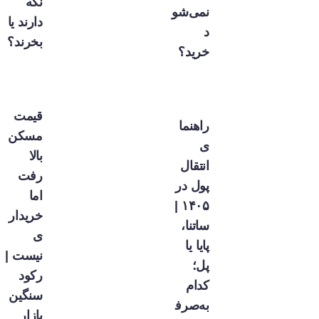
نگه
نمی‌شو
دارند یا
د
بخرند؟
خرید؟
قیمت
راهنما
مسکن
ی
بالا
انتقال
رفت
پول در
اما
۱۴۰۵ |
خریدار
ساتنا،
ی
پایا یا
نیست |
پل؛
رکود
کدام
سنگین
به‌صرف
بازار