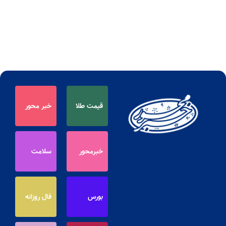
قیمت طلا
خبر محور
خبرمحور
سلامت
بورس
فال روزانه