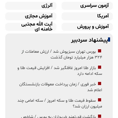
آزمون سراسری
آلرژی
آمریکا
آموزش مجازی
آیت الله مجتبی
آموزش و پرورش
خامنه ای
پیشنهاد سردبیر
بورس تهران سبزپوش شد / ارزش معاملات از
۳۲۴ هزار میلیارد تومان گذشت
بازار طلا امروز غافلگیر شد / افزایش قیمت طلا و
سکه ادامه دارد
خبر فوری / زمان پرداخت معوقات بازنشستگان
اعلام شد
سقوط قیمت طلا و سکه امروز / سکه امامی چند
میلیون ارزان شد؟
بازگشت قدرتمند خریداران به بورس / شاخص