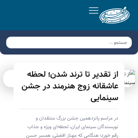
از تقدیر تا ترند شدن؛ لحظه
عاشقانه زوج هنرمند در جشن
سینمایی
در مراسم پانزدهمین جشن بزرگ منتقدان و
نویسندگان سینمای ایران، لحظه‌ای ویژه و جذاب
رقم خورد؛ هنگامی که مهناز افضلی، همسر حسن