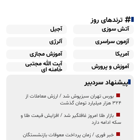
ترندهای روز
آتش سوزی
آجیل
آزمون سراسری
آلرژی
آمریکا
آموزش مجازی
آیت الله مجتبی
آموزش و پرورش
خامنه ای
پیشنهاد سردبیر
بورس تهران سبزپوش شد / ارزش معاملات از
۳۲۴ هزار میلیارد تومان گذشت
بازار طلا امروز غافلگیر شد / افزایش قیمت طلا و
سکه ادامه دارد
خبر فوری / زمان پرداخت معوقات بازنشستگان