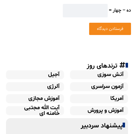
ده − چهار =
ترندهای روز
آتش سوزی
آجیل
آزمون سراسری
آلرژی
آمریکا
آموزش مجازی
آیت الله مجتبی
آموزش و پرورش
خامنه ای
پیشنهاد سردبیر