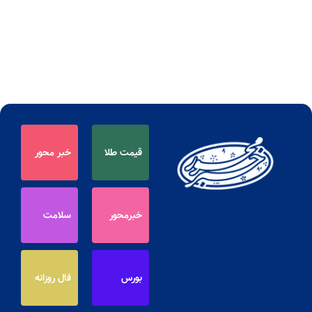
قیمت طلا
خبر محور
خبرمحور
سلامت
بورس
فال روزانه