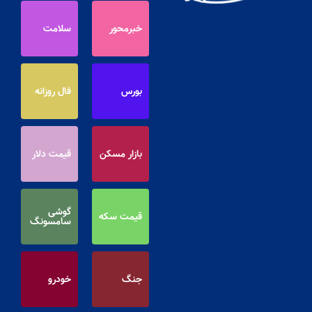
خبرمحور
سلامت
بورس
فال روزانه
بازار مسکن
قیمت دلار
گوشی
قیمت سکه
سامسونگ
جنگ
خودرو