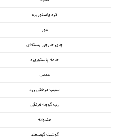
کره پاستوریزه
موز
چای خارجی بسته‌ای
خامه پاستوریزه
عدس
سیب درختی زرد
رب گوجه فرنگی
هندوانه
گوشت گوسفند