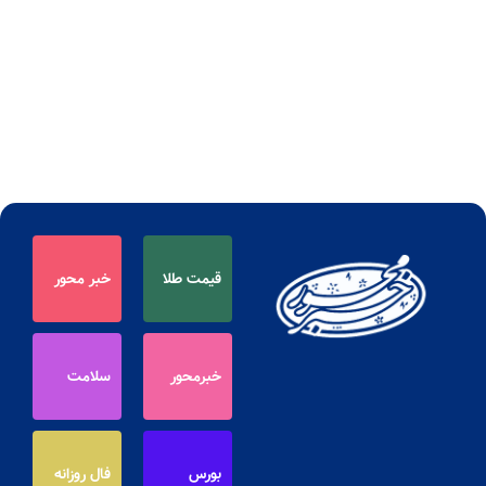
قیمت طلا
خبر محور
خبرمحور
سلامت
بورس
فال روزانه