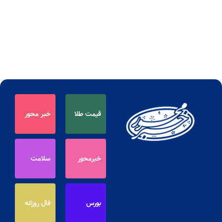
قیمت طلا
خبر محور
خبرمحور
سلامت
بورس
فال روزانه