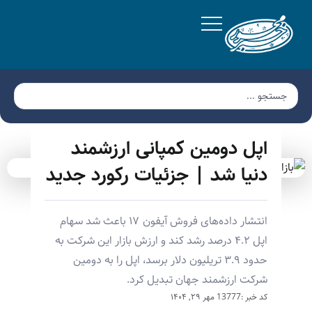
اپل دومین کمپانی ارزشمند
دنیا شد | جزئیات رکورد جدید
انتشار داده‌های فروش آیفون ۱۷ باعث شد سهام
اپل ۴.۲ درصد رشد کند و ارزش بازار این شرکت به
حدود ۳.۹ تریلیون دلار برسد، اپل را به دومین
شرکت ارزشمند جهان تبدیل کرد.
کد خبر :13777
مهر ۲۹, ۱۴۰۴