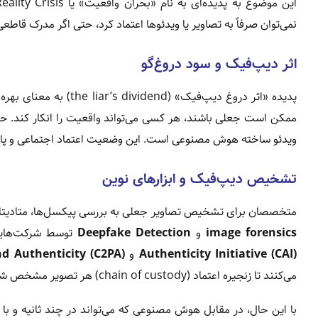
نمی‌توان صرفاً به تصاویر یا ویدئوها اعتماد کرد، حتی اگر مدرک قاطع
اثر دیپ‌فیک و سود دروغ‌گو
پدیده «اثر دروغ دیپ‌فیک
ممکن است جعلی باشند، هر کسی می‌تواند واقعیت را انکار کند. حت
ویدئو ساخته هوش مصنوعی است. این وضعیت اعتماد اجتماعی و پای
تشخیص دیپ‌فیک و ابزارهای نوین
متخصصان برای تشخیص تصاویر جعلی به بررسی پیکسل‌ها، متادیتا، سایه
image forensics
و
Deepfake Detection
توسط شرکت‌هایی مثل Microsoft و Google در حال توسع
Authenticity Initiative (CAI)
و
d Authenticity (C2PA)
می‌کنند تا زنجیره اعتماد (chain of custody) هر تصویر مشخص شود و نشان دهد که تصویر واقعی است یا جعلی.