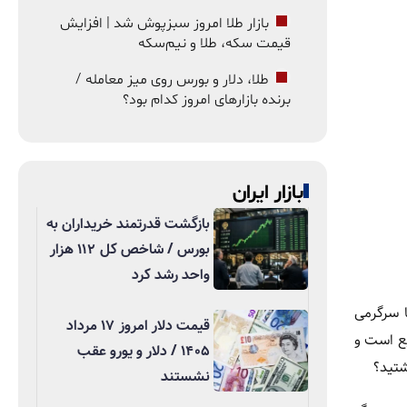
بازار طلا امروز سبزپوش شد | افزایش
قیمت سکه، طلا و نیم‌سکه
طلا، دلار و بورس روی میز معامله /
برنده بازارهای امروز کدام بود؟
بازار ایران
بازگشت قدرتمند خریداران به
بورس / شاخص کل ۱۱۲ هزار
واحد رشد کرد
یا Deepfake دیگر تنها سرگرمی
قیمت دلار امروز ۱۷ مرداد
یع است و
۱۴۰۵ / دلار و یورو عقب
شتید؟
نشستند