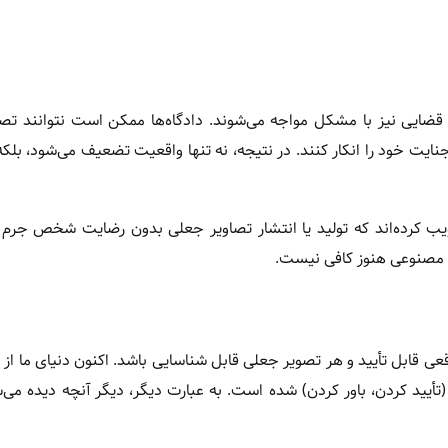
قضایی نیز با مشکل مواجه می‌شوند. دادگاه‌ها ممکن است نتوانند تصاو
نایت خود را انکار کنند. در نتیجه، نه تنها واقعیت تضعیف می‌شود، بلک
صویب کرده‌اند که تولید یا انتشار تصاویر جعلی بدون رضایت شخص جر
وش مصنوعی هنوز کافی نیست.
is belie» (دیدن، باور کردن) وارد «Verifying is believing» (تأیید کردن، باور کردن) شده است. به عبارت دیگر، دیگر آنچه د