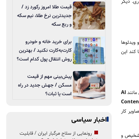
هد دیداری. دیگر
قیمت طلا امروز رکورد زد /
جدیدترین نرخ طلا، نیم سکه
و ربع سکه
برای خرید خانه و خودرو
یر و ویدئوها
کارت‌به‌کارت نکنید / بهترین
 کند این
روش انتقال پول کدام است؟
پیش‌بینی مهم از قیمت
مسکن / جهش جدید در راه
 مانند
AI
است یا ثبات؟
Conten
ویر کار
اخبار سیاسی
رونمایی از سلاح مرگبار ایران / قابلیت
 را جعل کند، تشخیص و