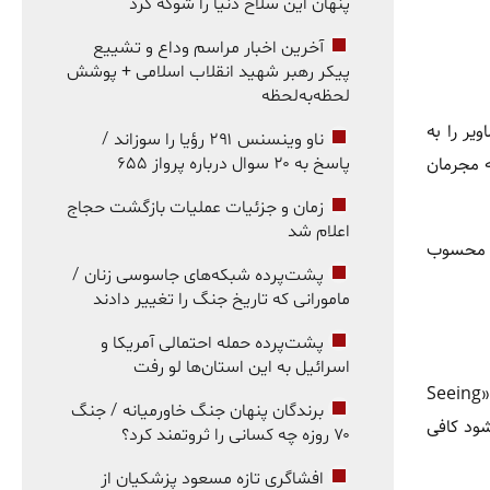
پنهان این سلاح دنیا را شوکه کرد
آخرین اخبار مراسم وداع و تشییع
پیکر رهبر شهید انقلاب اسلامی + پوشش
لحظه‌به‌لحظه
یر را به
ناو وینسنس ۲۹۱ رؤیا را سوزاند /
ه مجرمان
پاسخ به ۲۰ سوال درباره پرواز ۶۵۵
زمان و جزئیات عملیات بازگشت حجاج
اعلام شد
م محسوب
پشت‌پرده شبکه‌های جاسوسی زنان /
مامورانی که تاریخ جنگ را تغییر دادند
پشت‌پرده حمله احتمالی آمریکا و
اسرائیل به این استان‌ها لو رفت
راهکار اصلی، طراحی مسئولانه هوش مصنوعی است تا هر تصویر واقعی قابل تأیید و هر تصویر جعلی قابل شناسایی باشد. اکنون دنیای ما از «Seeing
برندگان پنهان جنگ خاورمیانه / جنگ
یده می‌شود کافی
۷۰ روزه چه کسانی را ثروتمند کرد؟
افشاگری تازه مسعود پزشکیان از