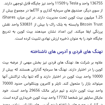
136755 واحد و Tesla با 11509 واحد نیز جایگاه قابل توجهی دارند.
از سوی دیگر، صندوق های سرمایه گذاری و ETFها در مجموع بیش از
1.25 میلیون بیت کوین تحت مدیریت دارند. در این میان، iShares
Bitcoin Trust وابسته به بلک راک با بیش از 530831 واحد نقش
پررنگی ایفا میکند. این اعداد نشان میدهند بیت کوین به تدریج
جایگاه خود را به عنوان ذخیره ارزش نهادی تثبیت کرده است.
نهنگ های فردی و آدرس های ناشناخته
علاوه بر شرکت ها، نهنگ های فردی نیز بخش مهمی از عرضه بیت
کوین را در اختیار دارند. نهنگ ها سرمایه گذارانی هستند که بیش از
10000 واحد بیت کوین در اختیار دارند و گاه تنها یک تراکنش آنها
میتواند بازار را متحول کند. تایلر و کامرون وینکلواس حدود 70000
واحد بیت کوین دارند و تیم دراپر مالک 29656 واحد است. خود
مایکل سایلور نیز شخصا 17732 واحد بیت کوین خریداری کرده است.
در کنار این چهره های شناخته شده، آدرس های ناشناس زیادی وجود