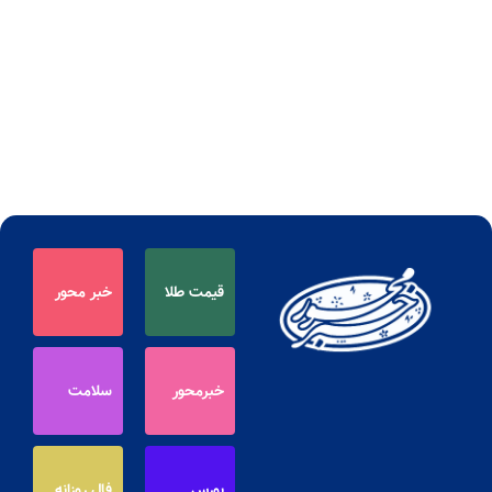
قیمت طلا
خبر محور
خبرمحور
سلامت
بورس
فال روزانه