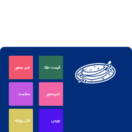
قیمت طلا
خبر محور
خبرمحور
سلامت
بورس
فال روزانه