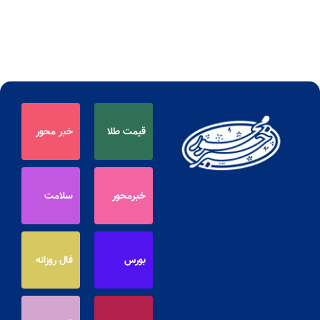
قیمت طلا
خبر محور
خبرمحور
سلامت
بورس
فال روزانه