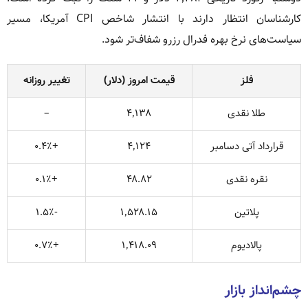
کارشناسان انتظار دارند با انتشار شاخص CPI آمریکا، مسیر
سیاست‌های نرخ بهره فدرال رزرو شفاف‌تر شود.
فلز
قیمت امروز (دلار)
تغییر روزانه
طلا نقدی
۴٬۱۳۸
–
قرارداد آتی دسامبر
۴٬۱۲۴
+۰.۴٪
نقره نقدی
۴۸.۸۲
+۰.۱٪
پلاتین
۱٬۵۲۸.۱۵
-۱.۵٪
پالادیوم
۱٬۴۱۸.۰۹
+۰.۷٪
چشم‌انداز بازار