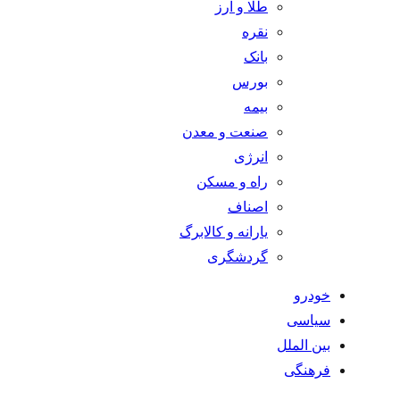
طلا و ارز
نقره
بانک
بورس
بیمه
صنعت و معدن
انرژی
راه و مسکن
اصناف
یارانه و کالابرگ
گردشگری
خودرو
سیاسی
بین الملل
فرهنگی