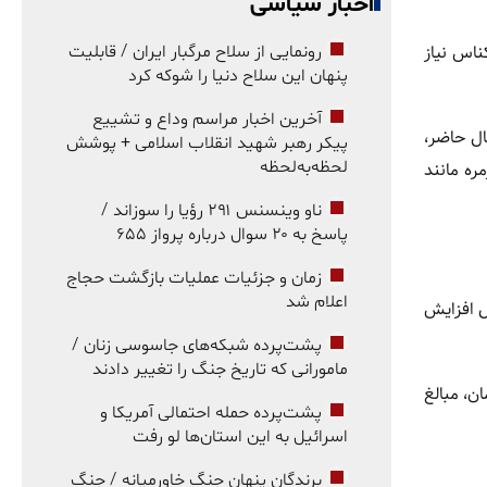
اخبار سیاسی
ناس نیاز
رونمایی از سلاح مرگبار ایران / قابلیت
پنهان این سلاح دنیا را شوکه کرد
آخرین اخبار مراسم وداع و تشییع
ال حاضر،
پیکر رهبر شهید انقلاب اسلامی + پوشش
لحظه‌به‌لحظه
مره مانند
ناو وینسنس ۲۹۱ رؤیا را سوزاند /
پاسخ به ۲۰ سوال درباره پرواز ۶۵۵
زمان و جزئیات عملیات بازگشت حجاج
اعلام شد
ین دلایل افزایش
پشت‌پرده شبکه‌های جاسوسی زنان /
مامورانی که تاریخ جنگ را تغییر دادند
ن، مبالغ
پشت‌پرده حمله احتمالی آمریکا و
اسرائیل به این استان‌ها لو رفت
برندگان پنهان جنگ خاورمیانه / جنگ