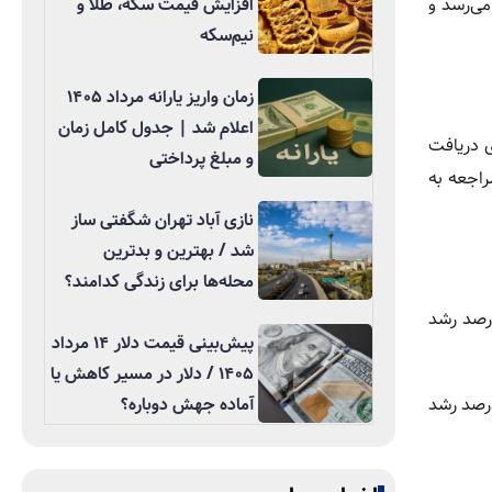
افزایش قیمت سکه، طلا و
می‌رسد و
نیم‌سکه
زمان واریز یارانه مرداد ۱۴۰۵
اعلام شد | جدول کامل زمان
 دریافت
و مبلغ پرداختی
اجعه به
نازی آباد تهران شگفتی ساز
شد / بهترین و بدترین
محله‌ها برای زندگی کدامند؟
ه از سوی بانک مرکزی، اسکناس و مسکوکات در دست اشخاص در هشت ماه نخست سال جاری بیش از ۲۳ درصد رشد
پیش‌بینی قیمت دلار ۱۴ مرداد
۱۴۰۵ / دلار در مسیر کاهش یا
آماده جهش دوباره؟
م کرده است که در آبان‌ماه سال جاری، میزان اسکناس و مسکوکات در دست مردم نسبت به آبان سال گذشته ۴۹ درصد رشد