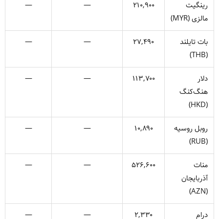
رینگیت
۲۱۰,۹۰۰
—
—
مالزی (MYR)
بات تایلند
۲۷,۴۹۰
—
—
(THB)
دلار
۱۱۳,۷۰۰
—
—
هنگ‌کنگ
(HKD)
روبل روسیه
۱۰,۸۹۰
—
—
(RUB)
منات
۵۲۶,۶۰۰
—
—
آذربایجان
(AZN)
درام
۲,۳۳۰
—
—