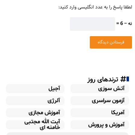
لطفا پاسخ را به عدد انگلیسی وارد کنید:
نه − 6 =
ترندهای روز
آتش سوزی
آجیل
آزمون سراسری
آلرژی
آمریکا
آموزش مجازی
آیت الله مجتبی
آموزش و پرورش
خامنه ای