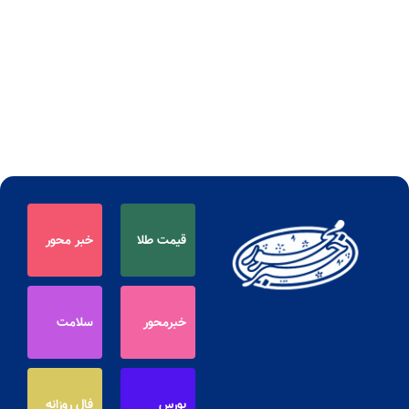
قیمت طلا
خبر محور
خبرمحور
سلامت
بورس
فال روزانه