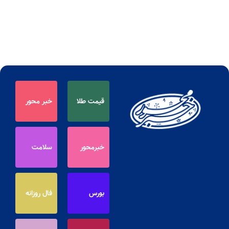
قیمت طلا
خبر محور
خبرمحور
سلامت
بورس
فال روزانه