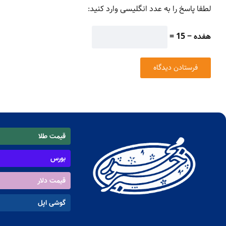
لطفا پاسخ را به عدد انگلیسی وارد کنید:
هفده − 15 =
قیمت طلا
بورس
قیمت دلار
گوشی اپل