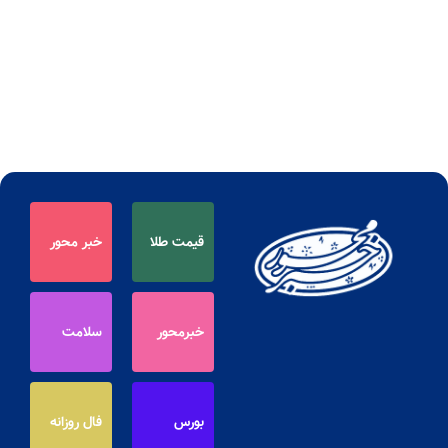
قیمت طلا
خبر محور
خبرمحور
سلامت
بورس
فال روزانه