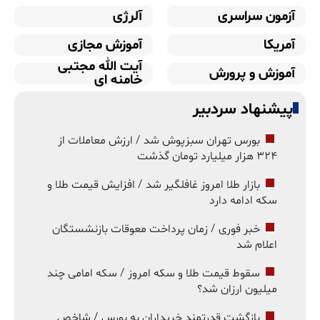
آزمون سراسری
آلرژی
آمریکا
آموزش مجازی
آیت الله مجتبی
آموزش و پرورش
خامنه ای
پیشنهاد سردبیر
بورس تهران سبزپوش شد / ارزش معاملات از
۳۲۴ هزار میلیارد تومان گذشت
بازار طلا امروز غافلگیر شد / افزایش قیمت طلا و
سکه ادامه دارد
خبر فوری / زمان پرداخت معوقات بازنشستگان
اعلام شد
سقوط قیمت طلا و سکه امروز / سکه امامی چند
میلیون ارزان شد؟
بازگشت قدرتمند خریداران به بورس / شاخص