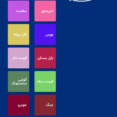
خبرمحور
سلامت
بورس
فال روزانه
بازار مسکن
قیمت دلار
گوشی
قیمت سکه
سامسونگ
جنگ
خودرو