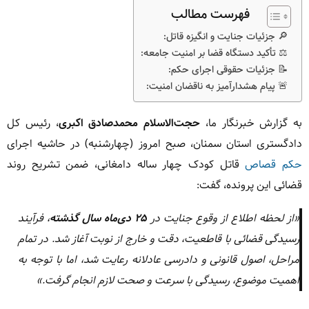
فهرست مطالب
🔎 جزئیات جنایت و انگیزه قاتل:
⚖️ تأکید دستگاه قضا بر امنیت جامعه:
📝 جزئیات حقوقی اجرای حکم:
🚨 پیام هشدارآمیز به ناقضان امنیت:
به گزارش خبرنگار ما،
حجت‌الاسلام محمدصادق اکبری
، رئیس کل
دادگستری استان سمنان، صبح امروز (چهارشنبه) در حاشیه اجرای
حکم قصاص
قاتل کودک چهار ساله دامغانی، ضمن تشریح روند
قضائی این پرونده، گفت:
«از لحظه اطلاع از وقوع جنایت در
۲۵ دی‌ماه سال گذشته
، فرآیند
رسیدگی قضائی با قاطعیت، دقت و خارج از نوبت آغاز شد. در تمام
مراحل، اصول قانونی و دادرسی عادلانه رعایت شد، اما با توجه به
اهمیت موضوع، رسیدگی با سرعت و صحت لازم انجام گرفت.»