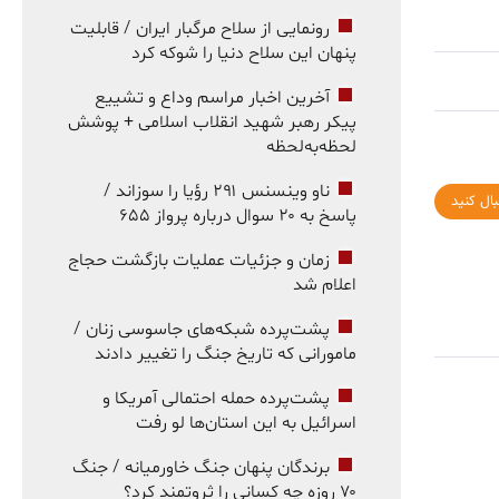
رونمایی از سلاح مرگبار ایران / قابلیت
پنهان این سلاح دنیا را شوکه کرد
آخرین اخبار مراسم وداع و تشییع
پیکر رهبر شهید انقلاب اسلامی + پوشش
لحظه‌به‌لحظه
ناو وینسنس ۲۹۱ رؤیا را سوزاند /
بال کنید
پاسخ به ۲۰ سوال درباره پرواز ۶۵۵
زمان و جزئیات عملیات بازگشت حجاج
اعلام شد
پشت‌پرده شبکه‌های جاسوسی زنان /
مامورانی که تاریخ جنگ را تغییر دادند
پشت‌پرده حمله احتمالی آمریکا و
اسرائیل به این استان‌ها لو رفت
برندگان پنهان جنگ خاورمیانه / جنگ
۷۰ روزه چه کسانی را ثروتمند کرد؟