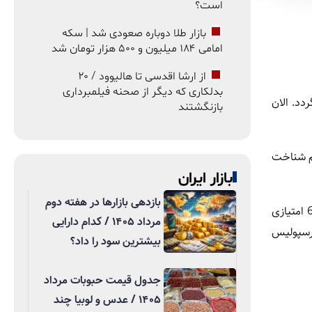
است؟
بازار طلا دوباره صعودی شد | سکه
امامی ۱۸۴ میلیون و ۵۰۰ هزار تومان شد
از ارشا اقدسی تا هالیوود / ۲۰
بدلکاری که دیگر از صحنه فیلمبرداری
دد. الان
بازنگشتند
یم شناخت
بازار ایران
بازدهی بازارها در هفته دوم
پیشکسوت تیم فوتبال پرسپولیس در رابطه با تقابل با سپاهان اضافه کرد: جدال لیگ با جام حذفی تفاوت دارد. این مسابقه برای هر دو تیم 6 امتیازی
مرداد ۱۴۰۵ / کدام دارایی
پرسپولیس
بیشترین سود را داد؟
جدول قیمت حبوبات مرداد
۱۴۰۵ / عدس و لوبیا چند