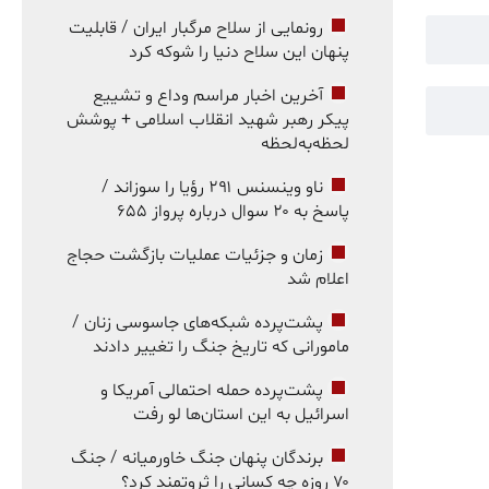
رونمایی از سلاح مرگبار ایران / قابلیت
پنهان این سلاح دنیا را شوکه کرد
آخرین اخبار مراسم وداع و تشییع
پیکر رهبر شهید انقلاب اسلامی + پوشش
لحظه‌به‌لحظه
ناو وینسنس ۲۹۱ رؤیا را سوزاند /
پاسخ به ۲۰ سوال درباره پرواز ۶۵۵
زمان و جزئیات عملیات بازگشت حجاج
اعلام شد
پشت‌پرده شبکه‌های جاسوسی زنان /
مامورانی که تاریخ جنگ را تغییر دادند
پشت‌پرده حمله احتمالی آمریکا و
اسرائیل به این استان‌ها لو رفت
برندگان پنهان جنگ خاورمیانه / جنگ
۷۰ روزه چه کسانی را ثروتمند کرد؟