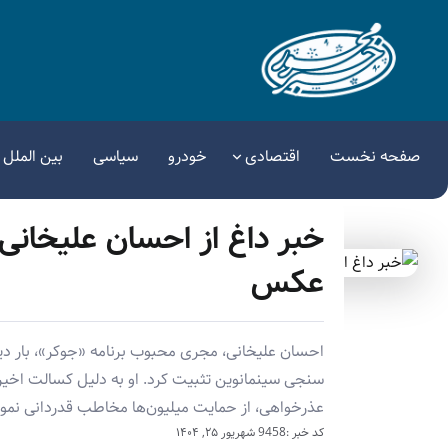
صفحه نخست
اقتصادی
خودرو
سیاسی
بین الملل
خبر داغ از احسان علیخانی
عکس
سنجی سینمانوین تثبیت کرد. او به دلیل کسالت اخیر، 
عذرخواهی، از حمایت میلیون‌ها مخاطب قدردانی نمود
کد خبر :9458
شهریور ۲۵, ۱۴۰۴