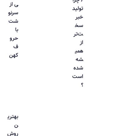
ی از
تولید
سرنو
خبر
شت
سخ
با
ت‌تر
حرو
از
ف
همی
کهن
شه
شده
است
؟
بهتری
ن
روش