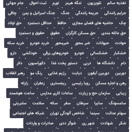
تغذیه سالم
تلویزیون
تنگه هرمز
تورم
ثبت احوال
جام جهانی
جرایم رانندگی
جریمه رانندگی
جنگ
جنگ اسرائیل و یمن
چاقی
چک
حاشیه های فضای مجازی
حافظ
حداقل دستمزد
حق اولاد
حق عائله مندی
حق مسکن کارگران
حقوق
حقوق و دستمزد
حوادث
حیوانات
خبر محور
خبرمحور
خرید خودرو
خرید سکه
خشکبار
خشکسالی
خودرو
خودروهای_برقی
خودکشی
دارو
دام
دانشگاه ها
دربی
دستور پخت غذا
دکوراسیون
دلار
دوربین
دوربین آیفون
دیابت
رژیم غذایی
رنگ مو
رهبر انقلاب
رهن و اجاره مسکن
رویا رئیسی
ریجستری
زعفران
زلزله
زیبایی
سازمان حج و زیارت
ساعات کاری مدارس
ساعت هوشمند
سامسونگ
سایپا
سرطان
سفر
سکه
سلامت
سلبریتی
سهام عدالت
سینما
شاخص آلودگی تهران
شبکه های اجتماعی
شکر
شهادت
شهر ری
شوگر ددی
صادرات و واردات