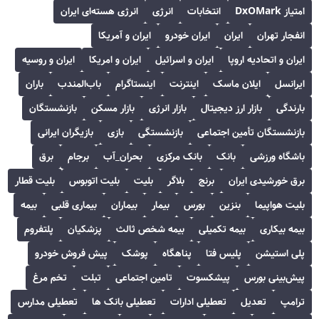
امتیاز DxOMark
انتخابات
انرژی
انرژی هسته‌ای ایران
انفجار تهران
ایران
ایران خودرو
ایران و آمریکا
ایران و اتحادیه اروپا
ایران و اسرائیل
ایران و امریکا
ایران و روسیه
ایرانسل
ایلان ماسک
اینترنت
اینستاگرام
باب‌المندب
باران
بارندگی
بازار ارز دیجیتال
بازار انرژی
بازار مسکن
بازنشستگان
بازنشستگان تأمین اجتماعی
بازنشستگی
بازی
بازیگران ایرانی
باشگاه ورزشی
بانک
بانک مرکزی
بحران_آب
برجام
برق
برق خورشیدی ایران
برنج
بلاگر
بلیت
بلیت اتوبوس
بلیت قطار
بلیت هواپیما
بنزین
بورس
بیمار
بیماران
بیماری قلبی
بیمه
بیمه بیکاری
بیمه تکمیلی
بیمه شخص ثالث
پزشکیان
پلتفروم
پلی استیشن
پلیس فتا
پناهگاه
پوشک
پیش فروش خودرو
پیش‌بینی بورس
پیشکسوت
تامین اجتماعی
تبلت
تخم مرغ
ترامپ
تعدیل
تعطیلی ادارات
تعطیلی بانک ها
تعطیلی مدارس