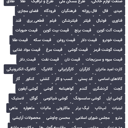
صنعت لوازم خانگی،
طرح مسکن ملی
طرح و ترافیک
طلا
طلاق
عیدی
فال
فال روزانه
فرهنگیان
فرودگاه
فضای مجازی
فناوری
فوتبال
فیلتر
فیلترشکن
فیلم
قطعی_برق
قند
قیمت آلت کوین
قیمت برنج
قیمت بیت کوین
قیمت حبوبات
قیمت خودرو
قیمت دلار
قیمت روغن
قیمت سکه
قیمت طلا
قیمت گوشت قرمز
قیمت گوشی
قیمت مرغ
قیمت مواد غذایی
قیمت میوه و سبزیجات
قیمت نان
قیمت نفت
قیمت_دلار
کارت امید مادران
کارگران
کارگرایرانی
کالابرگ
کالابرگ الکترونیکی
کالاهای اساسی
کد پستی
کسب و کار
کشتی
کنکور
گاز
گجت
گردشگری
گندم
گواهینامه
گوشی
گوشی آیفون
گوشی اپل
گوشی سامسونگ
گوشی شیائومی
گوگل
لاستیک
لبنیات
لپ‌تاپ
لیگ برتر
ماکارونی
مالیات
ماهواره
ماهی
مترو
مجلس شورای اسلامی
محسن چاوشی
محصولات آرایشی
مد و زیبایی
مدارس
مسکن
مقایسه گوشی‌ها
مکانیسم ماشه