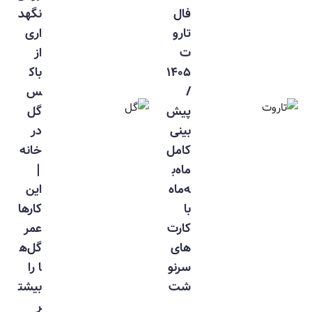
فال
نگهد
تارو
اری
ت
از
۱۴۰۵
باک
/
س
پیش‌
گل
بینی
در
کامل
خانه
ماه‌ب
|
ه‌ماه
این
با
کارها
کارت‌
عمر
های
گل‌ه
سرنو
ا را
شت
بیشت
ر