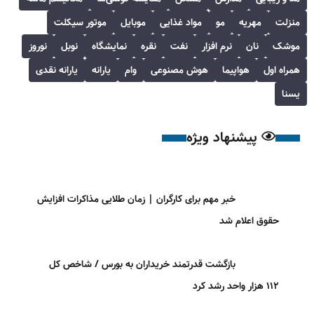
منزلت
مهریه
مو
مواد غذایی
موبایل
موتور سیکلت
موشک
نان
نرم افزار
نفت
نقره
نمایشگاه
نوبل
نوروز
همراه اول
هواپیما
هوش مصنوعی
وام
یارانه
یارانه نقدی
یسنا
پیشنهاد ویژه
خبر مهم برای کارگران | زمان طلایی مذاکرات افزایش
حقوق اعلام شد
بازگشت قدرتمند خریداران به بورس / شاخص کل
۱۱۲ هزار واحد رشد کرد