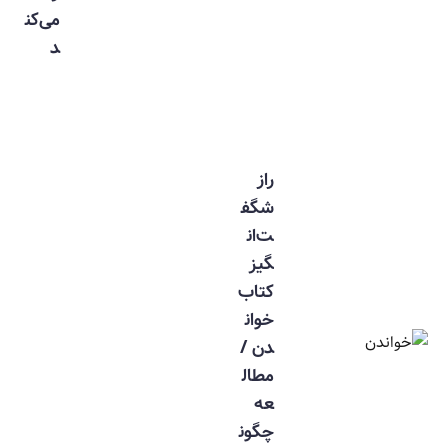
می‌کن
د
راز
شگف
ت‌ان
گیز
کتاب
خوان
دن /
مطال
عه
چگون