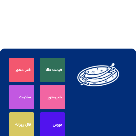
قیمت طلا
خبر محور
خبرمحور
سلامت
بورس
فال روزانه