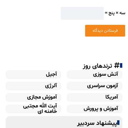
سه × پنج =
ترندهای روز
آتش سوزی
آجیل
آزمون سراسری
آلرژی
آمریکا
آموزش مجازی
آیت الله مجتبی
آموزش و پرورش
خامنه ای
پیشنهاد سردبیر