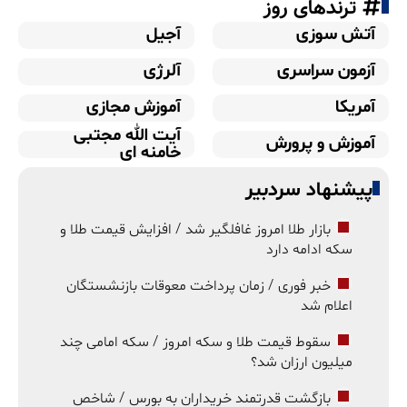
ترندهای روز
آتش سوزی
آجیل
آزمون سراسری
آلرژی
آمریکا
آموزش مجازی
آیت الله مجتبی
آموزش و پرورش
خامنه ای
پیشنهاد سردبیر
بازار طلا امروز غافلگیر شد / افزایش قیمت طلا و
سکه ادامه دارد
خبر فوری / زمان پرداخت معوقات بازنشستگان
اعلام شد
سقوط قیمت طلا و سکه امروز / سکه امامی چند
میلیون ارزان شد؟
بازگشت قدرتمند خریداران به بورس / شاخص