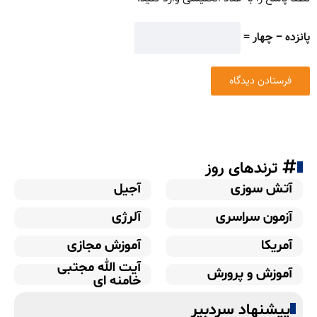
پانزده − چهار =
ترندهای روز
آتش سوزی
آجیل
آزمون سراسری
آلرژی
آمریکا
آموزش مجازی
آیت الله مجتبی
آموزش و پرورش
خامنه ای
پیشنهاد سردبیر