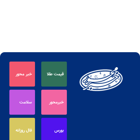
قیمت طلا
خبر محور
خبرمحور
سلامت
بورس
فال روزانه