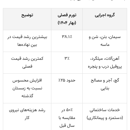
گروه اجرایی
تورم فصلی
توضیح
(بهار ۱۴۰۴)
سیمان، بتن، شن و
۳۸.۱٪
بیشترین رشد قیمت در
ماسه
بین نهاده‌ها
آهن‌آلات، میلگرد،
۳٪
کمترین رشد قیمت
پروفیل درب و پنجره
فصلی
گچ، آجر و مصالح
حدود ۲۵٪
افزایش محسوس
بنایی
نسبت به زمستان
گذشته
خدمات ساختمانی
۵۰٪ در
رشد هزینه‌های نیروی
(دستمزد و پیمانکاری)
مقایسه با
کار
سال قبل