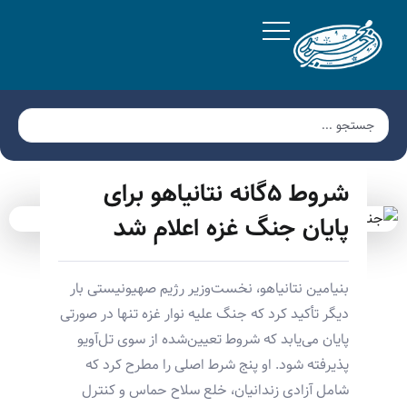
شروط ۵گانه نتانیاهو برای
پایان جنگ غزه اعلام شد
بنیامین نتانیاهو، نخست‌وزیر رژیم صهیونیستی بار
دیگر تأکید کرد که جنگ علیه نوار غزه تنها در صورتی
پایان می‌یابد که شروط تعیین‌شده از سوی تل‌آویو
پذیرفته شود. او پنج شرط اصلی را مطرح کرد که
شامل آزادی زندانیان، خلع سلاح حماس و کنترل