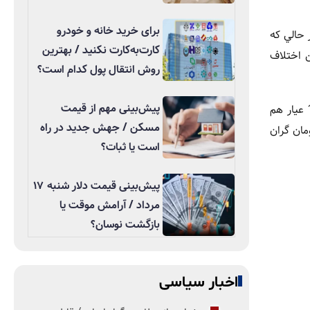
برای خرید خانه و خودرو
 حالي که
کارت‌به‌کارت نکنید / بهترین
ن اختلاف
روش انتقال پول کدام است؟
پیش‌بینی مهم از قیمت
اونس طلا امروز با رشد بسيار ناچيز 0.04 درصد به 4219 دلار رسيد؛ افزايشي که تاثير چنداني بر بازار داخلي نگذاشت. از طرفي طلاي 18 عيار هم
مسکن / جهش جدید در راه
ار تومان گران
است یا ثبات؟
پیش‌بینی قیمت دلار شنبه ۱۷
مرداد / آرامش موقت یا
بازگشت نوسان؟
اخبار سیاسی