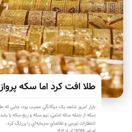
طلا افت کرد اما سکه پروا
بازار امروز شاهد يک دوگانگي عجيب بود؛ جايي که ط
سکه از جمله سکه امامي، نيم سکه و ربع سکه با رشد
انتظارات تورمي و تقاضاي سرمايه‌اي را پررنگ کرد.
کد خبر :18769
آذر ۸, ۱۴۰۴