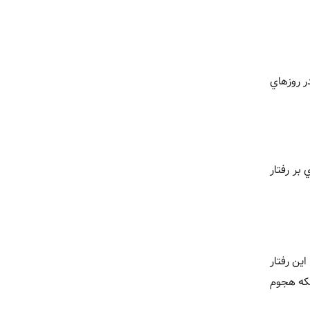
ر روزهاي
بر رفتار
ار توماني به 36 ميليون تومان رسيد. اين رفتار
سکه هجوم