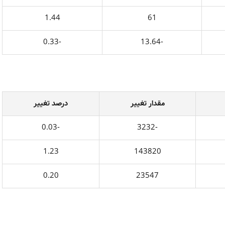
1.44
61
-0.33
-13.64
مقدار تغيير
درصد تغيير
-0.03
-3232
1.23
143820
0.20
23547