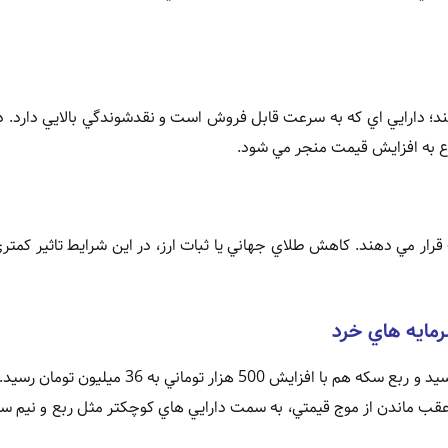
د؛ دارايي اي که به سرعت قابل فروش است و نقدشوندگي بالايي دارد. د
وع به افزايش قيمت منجر مي شود.
 قرار مي دهند. کاهش طلاي جهاني يا ثبات ارز، در اين شرايط تاثير کمتري 
مايه هاي خرد
نيم سکه با يک ميليون تومان رشد به 62 ميليون و 500 هزار تومان رسيد و ربع سکه هم با افزايش 500 هز
س عقب ماندن از موج قيمتي، به سمت دارايي هاي کوچکتر مثل ربع و نيم 