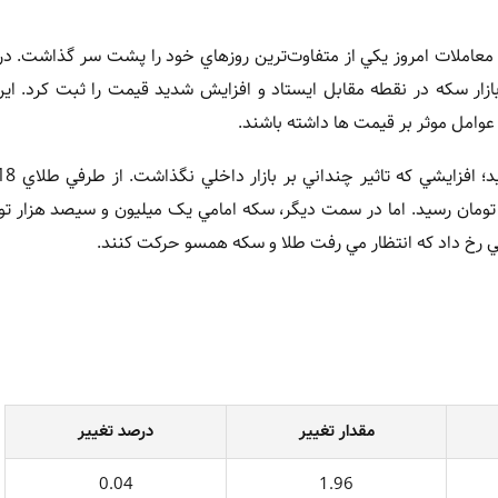
عاملات امروز يکي از متفاوت‌ترين روزهاي خود را پشت سر گذاشت. در
د، بازار سکه در نقطه مقابل ايستاد و افزايش شديد قيمت را ثبت کرد. اي
عوامل موثر بر قيمت ها داشته باشند.
ک قيمت را تجربه کرد و به حدود 11 ميليون و 676 هزار تومان رسيد. اما در سمت ديگر، سکه امامي يک ميليون و سيصد هز
مقدار تغيير
درصد تغيير
0.04
1.96