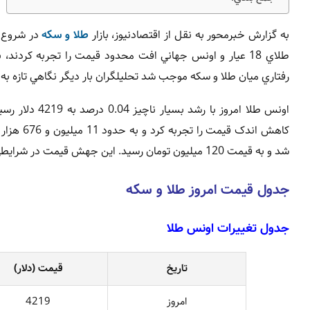
به گزارش خبرمحور به نقل از اقتصادنیوز، بازار
طلا و سکه
در شروع م
طلاي 18 عيار و اونس جهاني افت محدود قيمت را تجربه کردن
رفتاري ميان طلا و سکه موجب شد تحليلگران بار ديگر نگاهي تازه به 
کاهش اند
شد و به قيمت 120 ميليون تومان رسيد. اين جهش قيمت در شرايطي رخ داد که انتظار مي رفت طلا و سکه همسو حرکت کنند.
جدول قيمت امروز طلا و سکه
جدول تغييرات اونس طلا
تاريخ
قيمت (دلار)
امروز
4219