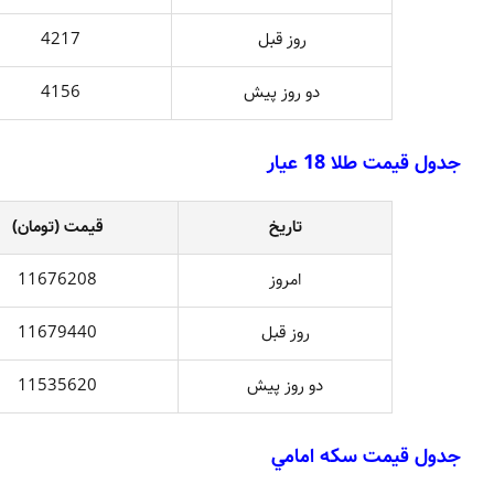
روز قبل
4217
دو روز پيش
4156
جدول قيمت طلا 18 عيار
تاريخ
قيمت (تومان)
امروز
11676208
روز قبل
11679440
دو روز پيش
11535620
جدول قيمت سکه امامي