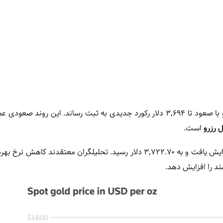
جهانی در ابتدای روز سه‌شنبه در نرخ ۳,۶۸۲ دلار قرار داشت و با صعود تا ۳,۶۹۴ دلار رکورد جدیدی به ثبت رساند. این رون
 رزرو
است.
طبق گزارش رویترز، قراردادهای آتی طلا برای تحویل دسامبر ۰.۱٪ افزایش یافت و به ۳,۷۲۲.۷۰ دلار رسید. تحلیلگران معتقدند 
د را افزایش دهد.