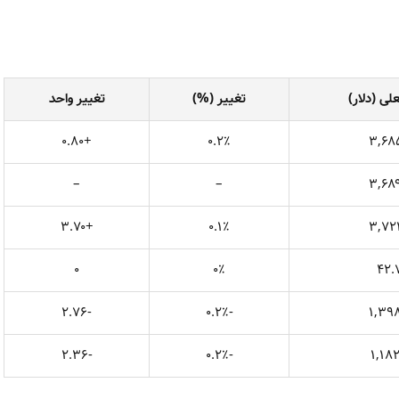
ی (دلار)
تغییر (%)
تغییر واحد
+۰.۸۰
۰.۲٪
۳,۶۸
–
–
۳,۶۸
+۳.۷۰
۰.۱٪
۳,۷۲
۰
۰٪
۴۲.
-۲.۷۶
-۰.۲٪
۱,۳۹
-۲.۳۶
-۰.۲٪
۱,۱۸