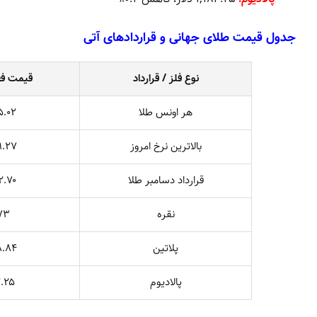
جدول قیمت طلای جهانی و قراردادهای آتی
نوع فلز / قرارداد
قیمت فعل
هر اونس طلا
۵.۰۲
بالاترین نرخ امروز
۹.۲۷
قرارداد دسامبر طلا
۲.۷۰
نقره
۷۳
پلاتین
۸.۸۴
پالادیوم
۲.۲۵