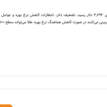
قیمت طلا در آستانه نشست فدرال رزرو آمریکا رکورد زد و به بالای ۳,۶۹۴ دلار رسید. تضعیف دلار، انتظارات کاهش نرخ بهره