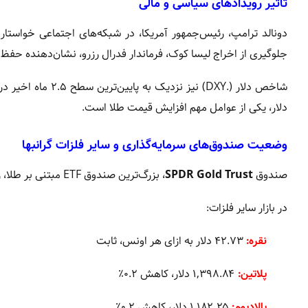
تأثیر رویدادهای سیاسی و مالی
دونالد ترامپ، رئیس‌جمهور آمریکا، در شبکه‌های اجتماعی خواستا
جلوگیری از اخراج لیسا کوک، فرماندار فدرال رزرو، نشان‌دهنده حفظ اس
دلار، یکی از عوامل مهم افزایش قیمت طلا است.
وضعیت صندوق‌های سرمایه‌گذاری و سایر فلزات گرانبها
صندوق
SPDR Gold Trust
، بزرگ‌ترین صندوق ETF مبتنی بر طلا، روز دوشنبه دارایی‌های خود را ۰.۲۱٪ افزایش داد و به ۹۷۶.۸۰ تن متریک رسید.
در بازار سایر فلزات:
نقره:
۴۲.۷۳ دلار به ازای هر اونس، ثابت
پلاتین:
۱,۳۹۸.۸۴ دلار، کاهش ۰.۲٪
پالادیوم:
۱,۱۸۲.۲۵ دلار، کاهش ۰.۲٪