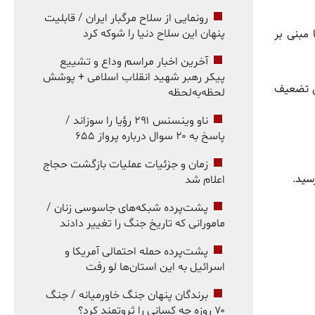
رونمایی از سلاح مرگبار ایران / قابلیت
 مبنی بر
پنهان این سلاح دنیا را شوکه کرد
آخرین اخبار مراسم وداع و تشییع
پیکر رهبر شهید انقلاب اسلامی + پوشش
لیا معامله شد. این تضعیف
لحظه‌به‌لحظه
ناو وینسنس ۲۹۱ رؤیا را سوزاند /
پاسخ به ۲۰ سوال درباره پرواز ۶۵۵
زمان و جزئیات عملیات بازگشت حجاج
اعلام شد
پشت‌پرده شبکه‌های جاسوسی زنان /
مامورانی که تاریخ جنگ را تغییر دادند
پشت‌پرده حمله احتمالی آمریکا و
اسرائیل به این استان‌ها لو رفت
برندگان پنهان جنگ خاورمیانه / جنگ
۷۰ روزه چه کسانی را ثروتمند کرد؟