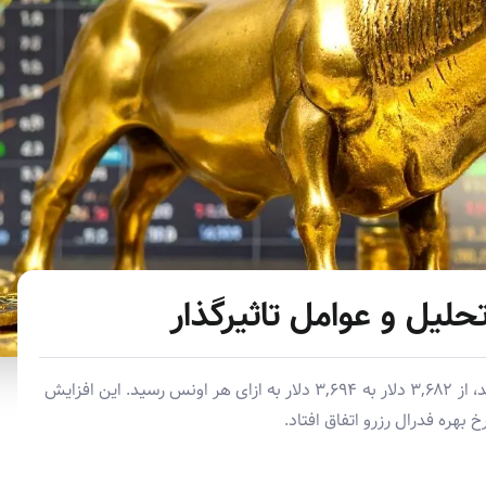
قیمت طلای جهانی در روز سه‌شنبه با ثبت رکورد جدید، از ۳,۶۸۲ دلار به ۳,۶۹۴ دلار به ازای هر اونس رسید. این افزایش
 بهره فدرال رزرو اتفاق افتاد.