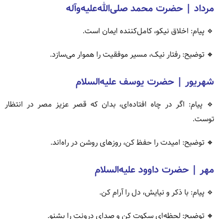
مرداد | حضرت محمد صلی‌الله‌علیه‌وآله
🔹 پیام: اخلاق نیکو، کامل‌کننده ایمان است.
🔸 توضیح: رفتار نیک، مسیر موفقیت را هموار می‌سازد.
شهریور | حضرت یوسف علیه‌السلام
🔹 پیام: اگر در چاه افتاده‌ای، بدان که قصر عزیز مصر در انتظار
توست.
🔸 توضیح: امیدت را حفظ کن، روزهای روشن در راه‌اند.
مهر | حضرت داوود علیه‌السلام
🔹 پیام: با ذکر و نیایش، دل را آرام کن.
🔸 توضیح: لحظه‌ای سکوت کن و صدای درونت را بشنو.