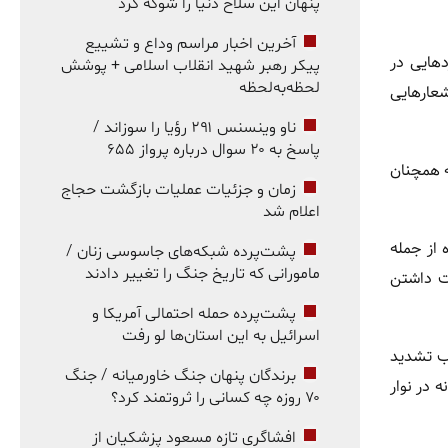
پنهان این سلاح دنیا را شوکه کرد
آخرین اخبار مراسم وداع و تشییع
دهایی در
پیکر رهبر شهید انقلاب اسلامی + پوشش
لحظه‌به‌لحظه
شعارهایی
ناو وینسنس ۲۹۱ رؤیا را سوزاند /
پاسخ به ۲۰ سوال درباره پرواز ۶۵۵
ه همچنان
زمان و جزئیات عملیات بازگشت حجاج
اعلام شد
 از جمله
پشت‌پرده شبکه‌های جاسوسی زنان /
مامورانی که تاریخ جنگ را تغییر دادند
ست داشتن
پشت‌پرده حمله احتمالی آمریکا و
اسرائیل به این استان‌ها لو رفت
جب تشدید
برندگان پنهان جنگ خاورمیانه / جنگ
 در نوار
۷۰ روزه چه کسانی را ثروتمند کرد؟
افشاگری تازه مسعود پزشکیان از