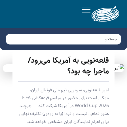
قلعه‌نویی به آمریکا می‌رود/
ماجرا چه بود؟
امیر قلعه‌نویی، سرمربی تیم ملی فوتبال ایران،
ممکن است برای حضور در مراسم قرعه‌کشی FIFA
World Cup 2026 در آمریکا شرکت کند — هرچند
هنوز قطعی نیست و فردا (یا به زودی) تکلیف نهایی
برای اعزام نمایندگان ایران مشخص خواهد شد.