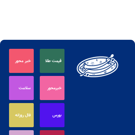
قیمت طلا
خبر محور
خبرمحور
سلامت
بورس
فال روزانه