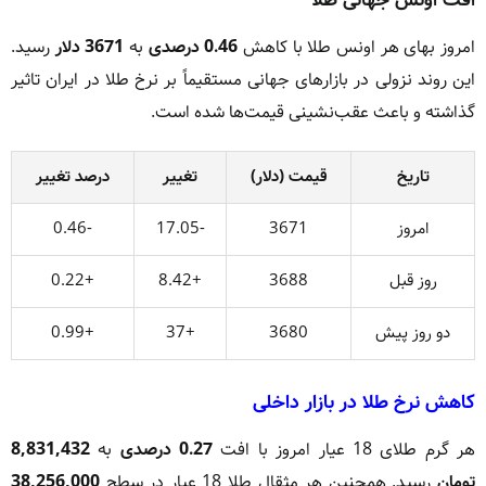
امروز بهای هر اونس طلا با کاهش
0.46 درصدی
به
3671 دلار
رسید.
این روند نزولی در بازارهای جهانی مستقیماً بر نرخ طلا در ایران تاثیر
گذاشته و باعث عقب‌نشینی قیمت‌ها شده است.
تاریخ
قیمت (دلار)
تغییر
درصد تغییر
امروز
3671
-17.05
-0.46
روز قبل
3688
+8.42
+0.22
دو روز پیش
3680
+37
+0.99
کاهش نرخ طلا در بازار داخلی
هر گرم طلای 18 عیار امروز با افت
0.27 درصدی
به
8,831,432
تومان
رسید. همچنین هر مثقال طلا 18 عیار در سطح
38,256,000