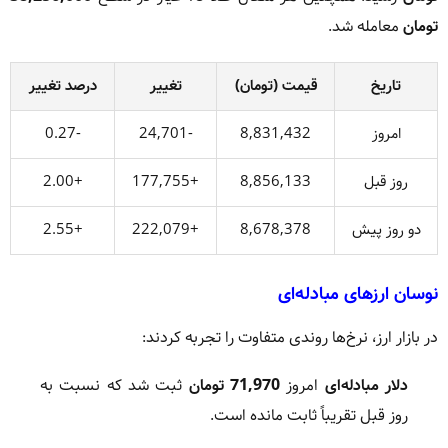
تومان
معامله شد.
تاریخ
قیمت (تومان)
تغییر
درصد تغییر
امروز
8,831,432
-24,701
-0.27
روز قبل
8,856,133
+177,755
+2.00
دو روز پیش
8,678,378
+222,079
+2.55
نوسان ارزهای مبادله‌ای
در بازار ارز، نرخ‌ها روندی متفاوت را تجربه کردند:
دلار مبادله‌ای
امروز
71,970 تومان
ثبت شد که نسبت به
روز قبل تقریباً ثابت مانده است.