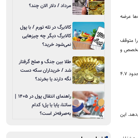
مرداد / دلار الان چند؟
‌ها عرضه
کالابرگ در تله تورم / با پول
کالابرگ دیگر چه چیزهایی
را متوقف
نمی‌شود خرید؟
 متخصص و
طلا بین جنگ و صلح گرفتار
شد / خریداران سکه دست
نان سنگک به دلیل نیاز به حداقل ۳ کارگر متخصص، بیشترین فشار را به نانوایان وارد می‌کند. درآمد روزانه یک نانوای بربری با آرد یارانه‌ای حدود ۴.۷
نگه دارند یا بخرند؟
راهنمای انتقال پول در ۱۴۰۵ |
ساتنا، پایا یا پل؛ کدام
به‌صرفه‌تر است؟
 اختیار نانوایان قرار می‌دهد. این