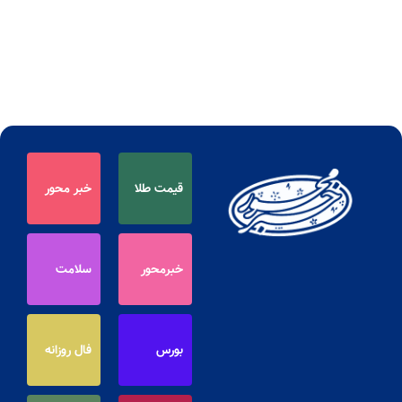
قیمت طلا
خبر محور
خبرمحور
سلامت
بورس
فال روزانه