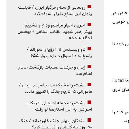
رونمایی از سلاح مرگبار ایران / قابلیت
ط خاص در
پنهان این سلاح دنیا را شوکه کرد
 خودران
آخرین اخبار مراسم وداع و تشییع
پیکر رهبر شهید انقلاب اسلامی + پوشش
لحظه‌به‌لحظه
ی دهد تا
ناو وینسنس ۲۹۱ رؤیا را سوزاند /
پاسخ به ۲۰ سوال درباره پرواز ۶۵۵
زمان و جزئیات عملیات بازگشت حجاج
اعلام شد
لات Waymo و Zoox تنها ظرفیت چهار مسافر را دارند، تاکسی رباتیک Lucid Gravity
پشت‌پرده شبکه‌های جاسوسی زنان /
های کاری
مامورانی که تاریخ جنگ را تغییر دادند
پشت‌پرده حمله احتمالی آمریکا و
اسرائیل به این استان‌ها لو رفت
م خود را
د.
برندگان پنهان جنگ خاورمیانه / جنگ
۷۰ روزه چه کسانی را ثروتمند کرد؟