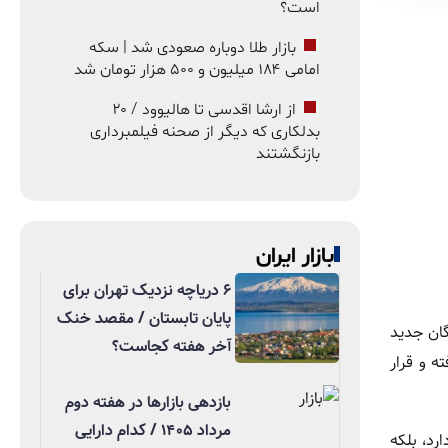
است؟
بازار طلا دوباره صعودی شد | سکه
امامی ۱۸۴ میلیون و ۵۰۰ هزار تومان شد
از ارشا اقدسی تا هالیوود / ۲۰
بدلکاری که دیگر از صحنه فیلمبرداری
بازنگشتند
بازار ایران
۶ دریاچه نزدیک تهران برای
پایان تابستان / مقصد خنک
. این شرکت در جریان نمایشگاه CES از جزئیات ناوگان جدید
آخر هفته کجاست؟
وسازی لوسید موتورز و شرکت فناوری خودران Nuro شکل گرفته و قرار
بازدهی بازارها در هفته دوم
مرداد ۱۴۰۵ / کدام دارایی
رد، بلکه