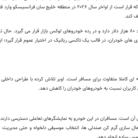
تمرکز ویژه ای بر رفاه، آسایش و تجربه مسافر داشته است. پروژه ای که قرار است از اواخر سال ۲۰۲۶ در منطقه خلیج سان
ف کند.
خودروی Lucid Gravity در نسخه غیرخودران خود قیمتی در حدود ۸۰ هزار دلار دارد و در رده خودروهای لوکس بازار قرار می گیرد
ی های خودران، در قالب یک تاکسی رباتیک در اختیار عموم قرار گیرد؛ ای
به ای کاملا متفاوت برای مسافر است. اوبر تلاش کرده با طراحی داخلی
 کاربران نسبت به خودروهای خودران را کاهش دهد.
ی تاکسی رباتیک لوسید Gravity، طراحی کابین آن است. مسافران در این خودرو به نمایشگرهای تعاملی دسترسی دا
عال سازی گرم کن صندلی ها، انتخاب موسیقی دلخواه و حتی مدیریت نو
لمس ساده انجام دهد.