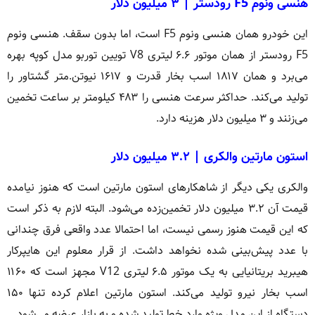
هنسی ونوم F5 رودستر | ۳ میلیون دلار
این خودرو همان هنسی ونوم F5 است، اما بدون سقف. هنسی ونوم
F5 رودستر از همان موتور ۶.۶ لیتری V8 تویین توربو مدل کوپه بهره
می‌برد و همان ۱۸۱۷ اسب بخار قدرت و ۱۶۱۷ نیوتن.متر گشتاور را
تولید می‌کند. حداکثر سرعت هنسی را ۴۸۳ کیلومتر بر ساعت تخمین
می‌زنند و ۳ میلیون دلار هزینه دارد.
استون مارتین والکری | ۳.۲ میلیون دلار
والکری یکی دیگر از شاهکارهای استون مارتین است که هنوز نیامده
قیمت آن ۳.۲ میلیون دلار تخمین‌زده می‌شود. البته لازم به ذکر است
که این قیمت هنوز رسمی نیست، اما احتمالا عدد واقعی فرق چندانی
با عدد پیش‌بینی شده نخواهد داشت. از قرار معلوم این هایپرکار
هیبرید بریتانیایی به یک موتور ۶.۵ لیتری V12 مجهز است که ۱۱۶۰
اسب بخار نیرو تولید می‌کند. استون مارتین اعلام کرده تنها ۱۵۰
دستگاه از این مدل ویژه وارد خط تولید شده و به بازار عرضه می‌شود.