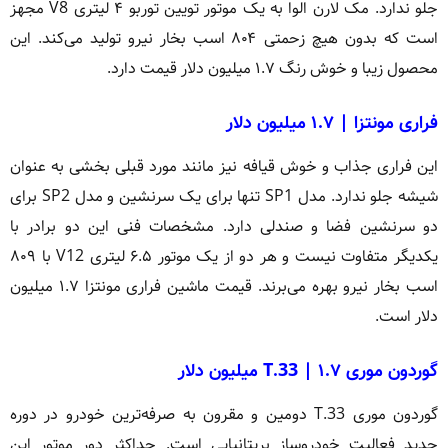
جلو ندارد. مک لارن الوا به یک موتور تویین توربو ۴ لیتری V8 مجهز
است که بدون هیچ زحمتی ۸۰۴ اسب بخار نیرو تولید می‌کند. این
محصول زیبا و خوش رنگ ۱.۷ میلیون دلار قیمت دارد.
فراری مونتزا | ۱.۷ میلیون دلار
این فراری جذاب و خوش قیافه نیز مانند مورد قبلی بخشی به عنوان
شیشه جلو ندارد. مدل SP1 تنها برای یک سرنشین و مدل SP2 برای
دو سرنشین فضا و صندلی دارد. مشخصات فنی این دو برادر با
یکدیگر متفاوت نیست و هر دو از یک موتور ۶.۵ لیتری V12 با ۸۰۹
اسب بخار نیرو بهره می‌برند. قیمت ماشین فراری مونتزا ۱.۷ میلیون
دلار است.
گوردون موری T.33 | ۱.۷ میلیون دلار
گوردون موری T.33 دومین و مقرون به صرفه‌ترین خودرو در دوره
جدید فعالیت خودروساز بریتانیایی است. حداکثر دور موتور این