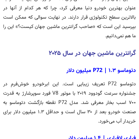
عنوان بهترین خودرو دنیا معرفی کرد، چرا که هر کدام از آنها در
بالاترین سطح تکنولوژی قرار دارند. در نهایت سوالی که ممکن است
بپرسید این است که «صاحب گرانترین ماشین جهان کیست؟» این را
ما هم نمی‌دانیم.
گرانترین ماشین جهان در سال ۲۰۲۵
دتوماسو P72 | ۱.۳ میلیون دلار
دتوماسو P72 تعریف زیبایی است. این ابرخودرو خوش‌فرم در
جشنواره سرعت گودوود ۲۰۱۹ با موتور V8 فورد سوپرشارژ به قدرت
۷۰۰ اسب بخار معرفی شد. مدل P72 نقطه بازگشت دتوماسو به
صنعت خودرو بعد از ۳۰ سال است و حداقل ۱.۳ میلیون دلار برای
خریدار آب می‌خورد.
فراری لافراری | ۱.۴ میلیون دلار