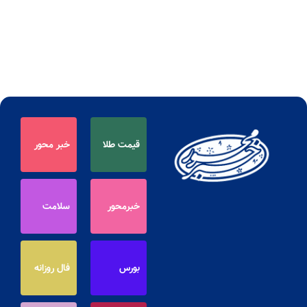
قیمت طلا
خبر محور
خبرمحور
سلامت
بورس
فال روزانه