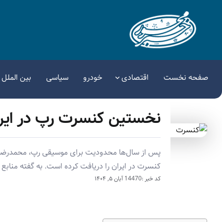
صفحه نخست
اقتصادی
خودرو
سیاسی
بین الملل
نخستین کنسرت رپ در ایران
پس از سال‌ها محدودیت برای موسیقی رپ، محمدرضا 
کنسرت در ایران را دریافت کرده است. به گفته منابع 
کد خبر :14470
آبان ۵, ۱۴۰۴