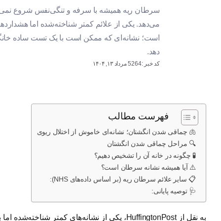
سرطان ریه همیشه با سرفه و تنگی‌نفس شروع نمی‌ش
می‌دهد. یکی از علائم کمتر شناخته‌شده اما هشدارد
است؛ نشانه‌ای که ممکن است با یک تست ساده خان
دهد.
کد خبر :5264
مرداد ۱۳, ۱۴۰۴
فهرست مطالب
🫁 چماقی شدن انگشتان؛ نشانه‌ای خاموش از اختلال ریوی
🔍 مراحل چماقی شدن انگشتان
🧪 چگونه در خانه آن را تشخیص دهیم؟
⚠️ آیا همیشه نشانه سرطان است؟
📋 سایر علائم سرطان ریه (بر اساس داده‌های NHS):
🩺 توصیه پایانی:
به نقل از HuffingtonPost، یکی از نشانه‌های کمتر شناخته‌شده اما بالقوه هشداردهنده در مورد