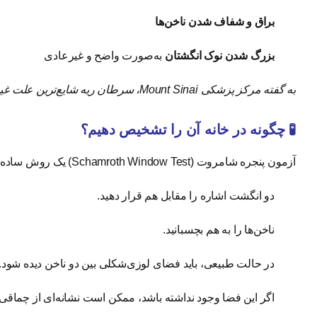
براق و شفاف شدن ناخن‌ها
بزرگ شدن نوک انگشتان
به‌صورت واضح و غیرعادی
به گفته مرکز پزشکی Mount Sinai، سرطان ریه شایع‌ترین علت غیرارثی چماقی شدن انگشتان است.
🧪 چگونه در خانه آن را تشخیص دهیم؟
آزمون پنجره شامروت (Schamroth Window Test) یک روش ساده خانگی برای تشخیص اولیه این وضعیت است:
دو انگشت اشاره را مقابل هم قرار دهید.
ناخن‌ها را به هم بچسبانید.
در حالت طبیعی، باید فضای لوزی‌شکلی بین دو ناخن دیده شود.
اگر این فضا وجود نداشته باشد، ممکن است نشانه‌ای از چماقی