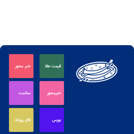
قیمت طلا
خبر محور
خبرمحور
سلامت
بورس
فال روزانه