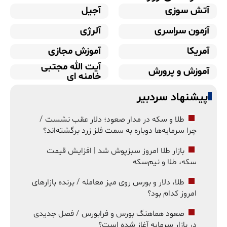
آتش سوزی
آجیل
آزمون سراسری
آلرژی
آمریکا
آموزش مجازی
آیت الله مجتبی
آموزش و پرورش
خامنه ای
پیشنهاد سردبیر
طلا و سکه در مدار صعود؛ دلار عقب نشست /
چرا سرمایه‌ها دوباره به سمت فلز زرد برگشته‌اند؟
بازار طلا امروز سبزپوش شد | افزایش قیمت
سکه، طلا و نیم‌سکه
طلا، دلار و بورس روی میز معامله / برنده بازارهای
امروز کدام بود؟
صعود هماهنگ بورس و فرابورس / فصل جدیدی
در بازار سرمایه آغاز شده است؟