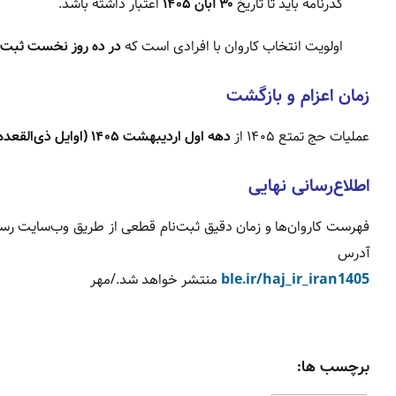
گذرنامه باید تا تاریخ
۳۰ آبان ۱۴۰۵
اعتبار داشته باشد.
اولویت انتخاب کاروان با افرادی است که
در ده روز نخست ثبت‌ن
زمان اعزام و بازگشت
عملیات حج تمتع ۱۴۰۵ از
دهه اول اردیبهشت ۱۴۰۵ (اوایل ذی‌القعده ۱۴۴۶)
اطلاع‌رسانی نهایی
فهرست کاروان‌ها و زمان دقیق ثبت‌نام قطعی از طریق وب‌سایت رس
آدرس
ble.ir/haj_ir_iran1405
منتشر خواهد شد./مهر
برچسب ها: