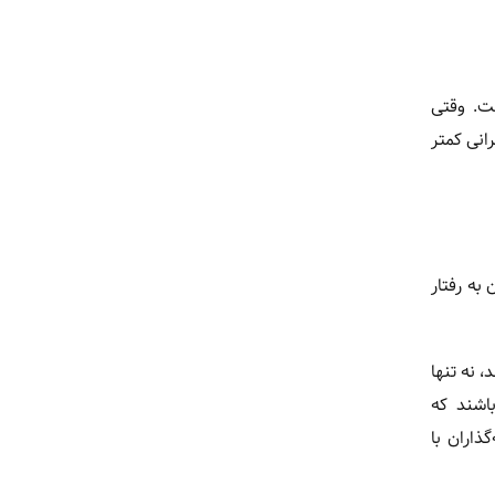
ت. وقتی
انی کمتر
به رفتار
، نه تنها
اشند که
ذاران با