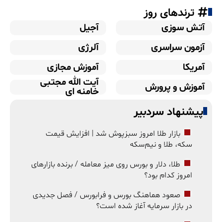
ترندهای روز
آتش سوزی
آجیل
آزمون سراسری
آلرژی
آمریکا
آموزش مجازی
آیت الله مجتبی
آموزش و پرورش
خامنه ای
پیشنهاد سردبیر
بازار طلا امروز سبزپوش شد | افزایش قیمت
سکه، طلا و نیم‌سکه
طلا، دلار و بورس روی میز معامله / برنده بازارهای
امروز کدام بود؟
صعود هماهنگ بورس و فرابورس / فصل جدیدی
در بازار سرمایه آغاز شده است؟