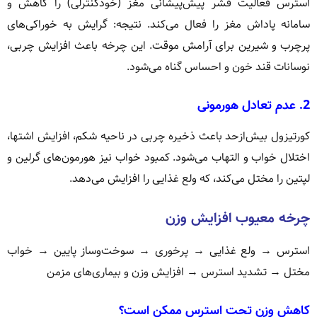
استرس فعالیت قشر پیش‌پیشانی مغز (خودکنترلی) را کاهش و
سامانه پاداش مغز را فعال می‌کند. نتیجه: گرایش به خوراکی‌های
پرچرب و شیرین برای آرامش موقت. این چرخه باعث افزایش چربی،
نوسانات قند خون و احساس گناه می‌شود.
2. عدم تعادل هورمونی
کورتیزول بیش‌ازحد باعث ذخیره چربی در ناحیه شکم، افزایش اشتها،
اختلال خواب و التهاب می‌شود. کمبود خواب نیز هورمون‌های گرلین و
لپتین را مختل می‌کند، که ولع غذایی را افزایش می‌دهد.
چرخه معیوب افزایش وزن
استرس → ولع غذایی → پرخوری → سوخت‌وساز پایین → خواب
مختل → تشدید استرس → افزایش وزن و بیماری‌های مزمن
کاهش وزن تحت استرس ممکن است؟